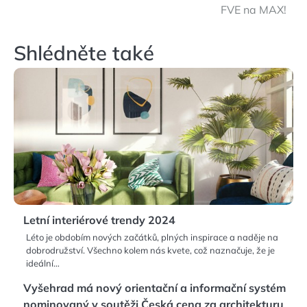
příspěvek
FVE na MAX!
Shlédněte také
Letní interiérové trendy 2024
Léto je obdobím nových začátků, plných inspirace a naděje na
dobrodružství. Všechno kolem nás kvete, což naznačuje, že je
ideální…
Vyšehrad má nový orientační a informační systém
nominovaný v soutěži Česká cena za architekturu