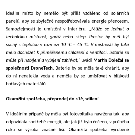
Ideální místo by nemělo být příliš vzdáleno od solárních
panelů, aby se zbytečně nespotřebovávala energie přenosem.
Samozřejmostí je umístění v interiéru.
„Může se jednat o
technickou místnost, garáž nebo sklep. Prostor by měl být
suchý s teplotou v rozmezí 10 °C – 45 °C. V místnosti by také
mělo docházet k přiměřenému chlazení a ventilaci, baterie se
může při nabíjení a vybíjení zahřívat,“
uvádí
Martin Doležal se
společnosti DroneTech
. Baterie by se měla také chránit, aby
do ní nenatekla voda a neměla by se umísťovat v blízkosti
hořlavých materiálů.
Okamžitá spotřeba, přeprodej do sítě, sdílení
V ideálním případě by měla být fotovoltaika navržena tak, aby
odpovídala spotřebě energií, ale jak již bylo řečeno, v průběhu
roku se výroba značně liší. Okamžitá spotřeba vyrobené