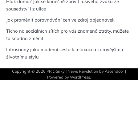
Hluk doma? Jak se konečně zbavit rušivého zvuku ze
sousedství i z ulice
Jak proměnit porovnávání cen ve zdroj objednávek
Ticho na sociálních sítích pro vás znamená ztráty, můžete
to snadno změnit
Infrasauny jako moderní cesta k relaxaci a zdravějšímu
životnímu stylu
Copyright © 2026
PR články
| News Revolution by
Ascendoor
|
Powered by
WordPress
.