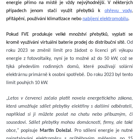
energie přímo na místě je vždy nejvýhodnější. V některých
případech jenom stačí využít přebytků k
ohřevu vody
,
přitápění, používání klimatizace nebo
nabíjení elektromobilu
.
Pokud FVE produkuje velké množství přebytků, vyplatí se
kromě využívání virtuální baterie prodej do distribuční sítě.
Od
roku 2023 se změnil limit pro žádost o licenci při výkupu
energie z fotovoltaiky, nyní je to možné až do 50 kW, což se
týká především rodinných domů, které používají solární
elektrárnu primárně k osobní spotřebě. Do roku 2023 byl tento
limit pouhých 10 kW.
„
Letos v červenci začala platit novela energetického zákona,
která umožňuje sdílet přebytky elektřiny s dalšími odběrateli,
například si ji můžete poslat na chatu nebo příbuzným, či
sousedovi. Sdílet přebytky mohou domácnosti, firmy, ale také
obce,“
popisuje
Martin Doležal
. Pro sdílení energie je nutné
nainstalování elektroměru s průběhovým měřením po 15