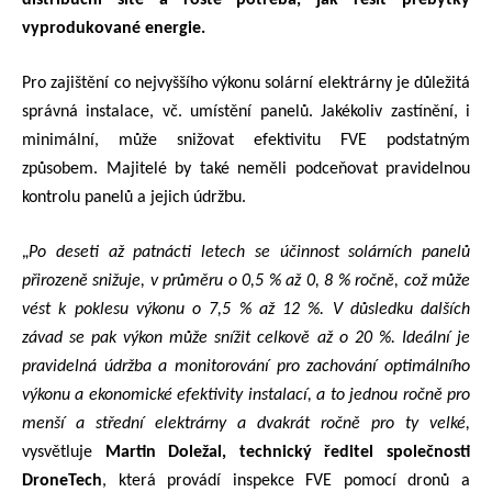
vyprodukované energie.
Pro zajištění co nejvyššího výkonu solární elektrárny je důležitá
správná instalace, vč. umístění panelů. Jakékoliv zastínění, i
minimální, může snižovat efektivitu FVE podstatným
způsobem. Majitelé by také neměli podceňovat pravidelnou
kontrolu panelů a jejich údržbu.
„
Po deseti až patnácti letech se účinnost solárních panelů
přirozeně snižuje, v průměru o 0,5 % až 0, 8 % ročně, což může
vést k poklesu výkonu o 7,5 % až 12 %. V důsledku dalších
závad se pak výkon může snížit celkově až o 20 %. Ideální je
pravidelná údržba a monitorování pro zachování optimálního
výkonu a ekonomické efektivity instalací, a to jednou ročně pro
menší a střední elektrárny a dvakrát ročně pro ty velké,
vysvětluje
Martin Doležal, technický ředitel společnosti
DroneTech
, která provádí inspekce FVE pomocí dronů a