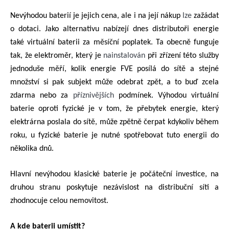
Nevýhodou baterií je jejich cena, ale i na její nákup
lze
zažádat
o dotaci. Jako alternativu nabízejí dnes distributoři energie
také virtuální baterii za měsíční poplatek. Ta obecně funguje
tak, že elektroměr, který je
nainstalován
při zřízení této služby
jednoduše měří, kolik energie FVE posílá do sítě a stejné
množství si pak subjekt může odebrat zpět, a to buď zcela
zdarma nebo za
příznivějších
podmínek. Výhodou virtuální
baterie oproti fyzické je v tom, že přebytek energie, který
elektrárna poslala do sítě, může zpětně čerpat kdykoliv během
roku, u fyzické baterie je nutné spotřebovat tuto energii do
několika dnů.
Hlavní nevýhodou klasické baterie je počáteční investice, na
druhou stranu poskytuje nezávislost na distribuční síti a
zhodnocuje celou nemovitost.
A kde baterii umístit?