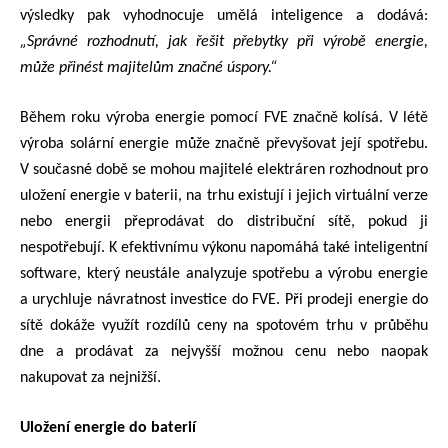
výsledky pak vyhodnocuje umělá inteligence a dodává:
„Správné rozhodnutí, jak řešit přebytky při výrobě energie,
může přinést majitelům značné úspory.“
Během roku výroba energie pomocí FVE značně kolísá. V létě
výroba solární energie může značně převyšovat její spotřebu.
V současné době se mohou majitelé elektráren rozhodnout pro
uložení energie v baterii, na trhu existují i jejich virtuální verze
nebo energii přeprodávat do distribuční sítě, pokud ji
nespotřebují. K efektivnímu výkonu napomáhá také inteligentní
software, který neustále analyzuje spotřebu a výrobu energie
a urychluje návratnost investice do FVE. Při prodeji energie do
sítě dokáže využít rozdílů ceny na spotovém trhu v průběhu
dne a prodávat za nejvyšší možnou cenu nebo naopak
nakupovat za nejnižší.
Uložení energie do baterií