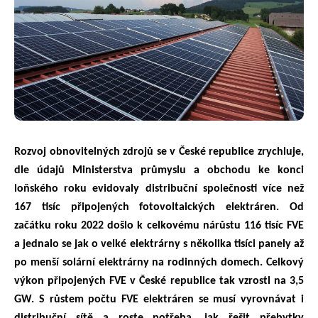
Rozvoj obnovitelných zdrojů se v České republice zrychluje,
dle údajů Ministerstva průmyslu a obchodu ke konci
loňského roku evidovaly distribuční společnosti více než
167 tisíc připojených fotovoltaických elektráren. Od
začátku roku 2022 došlo k celkovému nárůstu 116 tisíc FVE
a jednalo se jak o velké elektrárny s několika tisíci panely až
po menší solární elektrárny na rodinných domech.
Celkový
výkon připojených FVE v České republice tak vzrostl na 3,5
GW. S růstem počtu FVE elektráren se musí vyrovnávat i
distribuční sítě a roste potřeba, jak řešit přebytky